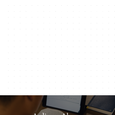
con un valiente acto de
visión. Este sigue siendo
nuestro espíritu hoy.
"Pero a Cristo, a pesar de todo, nos aferramos". Estas son las
palabras del fundador J. Gresham Machen que lanzaron a
Westminster hace casi 100 años, y han permanecido fieles a
la convicción de Westminster desde entonces.